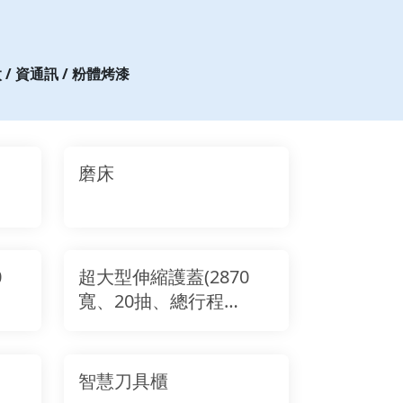
太 / 資通訊 / 粉體烤漆
磨床
0
超大型伸縮護蓋(2870
寬、20抽、總行程
17890)
智慧刀具櫃