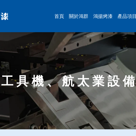
首頁
關於鴻群
鴻揚烤漆
產品項
大型
工具
智慧
半導
能源
ESG
PCB
被動
5T鋁
移印
其它
工 具 機 、 航 太 業 設 備