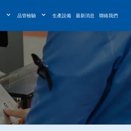
目
品管檢驗
生產設備
最新消息
聯絡我們
板金外殼
檢驗認證
機、航太業設備
量測設備
醫療設備
體設備
設備
環保設備
雷射、LED光電設備
元件設備
板
設備