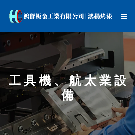
工 具 機 、 航 太 業 設
備