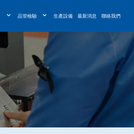
目
品管檢驗
生產設備
最新消息
聯絡我們
板金外殼
檢驗認證
機、航太業設備
量測設備
醫療設備
體設備
設備
環保設備
雷射、LED光電設備
元件設備
板
設備