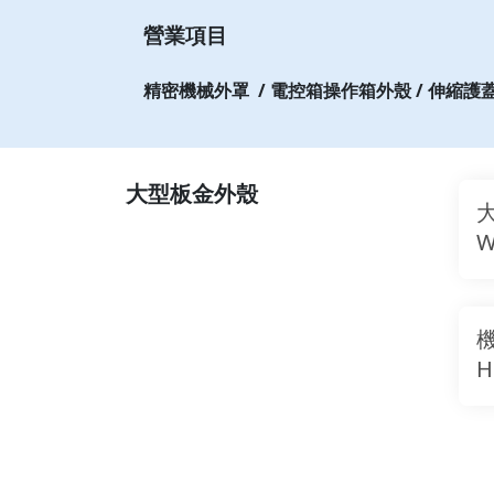
營業項目
精密機械外罩 / 電控箱操作箱外殼 / 伸縮護蓋輸
大型板金外殼
大
W
機
H