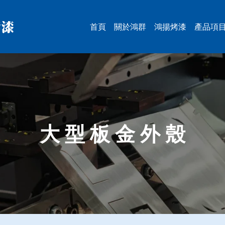
首頁
關於鴻群
鴻揚烤漆
產品項
大型
工具
智慧
半導
能源
ESG
PCB
被動
5T鋁
移印
其它
大 型 板 金 外 殼