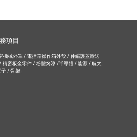
務項目
密機械外罩 / 電控箱操作箱外殼 / 伸縮護蓋輸送
 / 精密板金零件 / 粉體烤漆 /半導體 / 能源 / 航太
電子 / 骨架