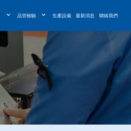
目
品管檢驗
生產設備
最新消息
聯絡我們
板金外殼
檢驗認證
機、航太業設備
量測設備
醫療設備
體設備
設備
環保設備
雷射、LED光電設備
元件設備
板
設備