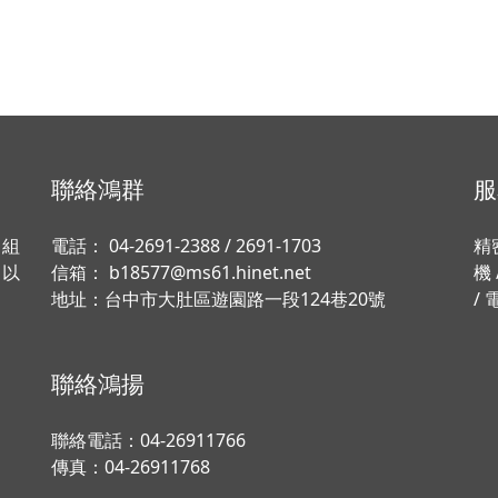
聯絡鴻群
服
、組
電話：
04-2691-2388
/
2691-1703
精
，以
信箱：
b18577@ms61.hinet.net
機
地址：
台中市大肚區遊園路一段124巷20號
/ 
聯絡鴻揚
聯絡電話：
04-26911766
傳真：04-26911768