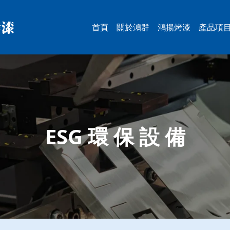
首頁
關於鴻群
鴻揚烤漆
產品項
大型
工具
智慧
半導
能源
ESG
PCB
被動
5T鋁
移印
其它
ESG 環 保 設 備