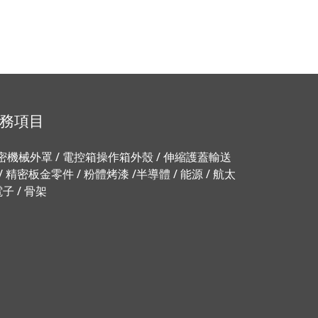
務項目
密機械外罩 / 電控箱操作箱外殼 / 伸縮護蓋輸送
 / 精密板金零件 / 粉體烤漆 /半導體 / 能源 / 航太
電子 / 骨架