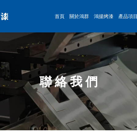
首頁
關於鴻群
鴻揚烤漆
產品項
大型
工具
智慧
半導
能源
ESG
PCB
被動
5T鋁
移印
其它
聯 絡 我 們