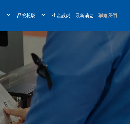
目
品管檢驗
生產設備
最新消息
聯絡我們
板金外殼
檢驗認證
機、航太業設備
量測設備
醫療設備
體設備
設備
環保設備
雷射、LED光電設備
元件設備
板
設備