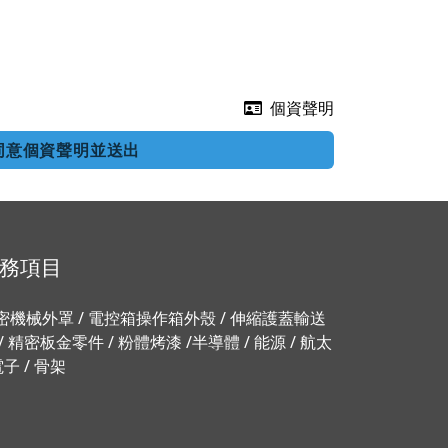
個資聲明
同意個資聲明並送出
務項目
密機械外罩 / 電控箱操作箱外殼 / 伸縮護蓋輸送
 / 精密板金零件 / 粉體烤漆 /半導體 / 能源 / 航太
電子 / 骨架