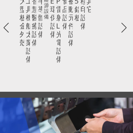
大
工
智
半
ESG
PCB
食
被
5T
移
其
源
型
具
慧
導
環
雷
品
動
鋁
印
它
設
板
機、
醫
體
保
射、
設
元
板
設
備
金
航
療
設
設
LED
備
件
備
外
太
設
備
備
光
設
殼
業
備
電
備
設
設
備
備