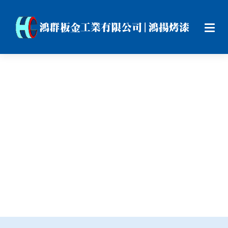
5 T 鋁 板